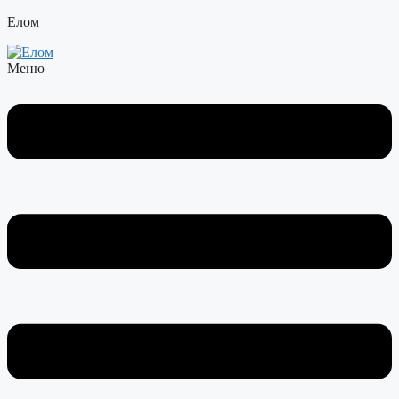
Елом
Меню